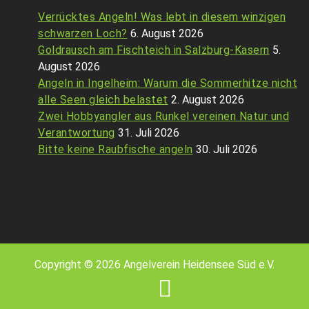
Verrücktes Angeln! Was lebt in diesem winzigen
schwarzen Loch?
6. August 2026
Goldrausch am Fischteich in Salzburg-Kasern
5.
August 2026
Angeln in Ingelheim: Warum die Sommerhitze nicht
alle Seen gleich belastet
2. August 2026
Zwei Hobbyangler aus Runkel vereinen Natur und
Verantwortung
31. Juli 2026
Bitte keine Raubfische angeln
30. Juli 2026
Copyright © 2026 Angelverein Heidensee Süd e.V.