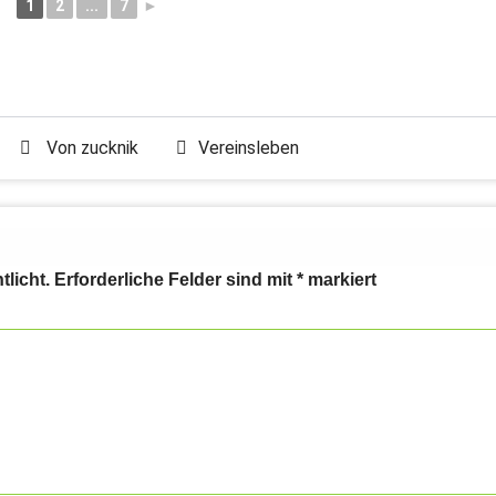
1
2
...
7
►
Von
zucknik
Vereinsleben
tlicht.
Erforderliche Felder sind mit
*
markiert